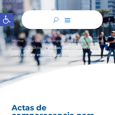
Abrir barra de herramientas
Home
Actas de comparecencia para otorgar
9
escritura pública
Actas de comparecencia
9
para otorgar escritura pública
Actas de