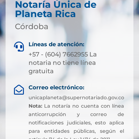
Notaría Única de
Planeta Rica
Córdoba
Líneas de atención:

+57 - (604) 7662955 La
notaria no tiene línea
gratuita
Correo electrónico:

unicaplaneta@supernotariado.gov.co
Nota:
La notaría no cuenta con línea
anticorrupción y correo de
notificaciones judiciales, esto aplica
para entidades públicas, según el