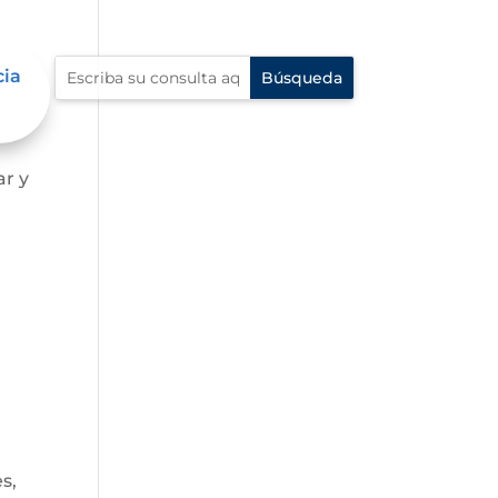
cia
ar y
s,