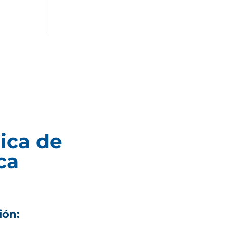
ica de
ca
ión: