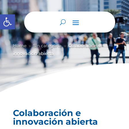
Abrir barra de herramientas
Home
Sin categoría
Colaboración e
9
9
innovación abierta
Colaboración e
innovación abierta