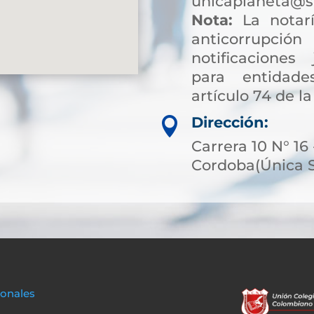
unicaplaneta@s
Nota:
La notarí
anticorrup
notificaciones 
para entidade
artículo 74 de la
Dirección:

Carrera 10 N° 16 
Cordoba(Única 
sonales