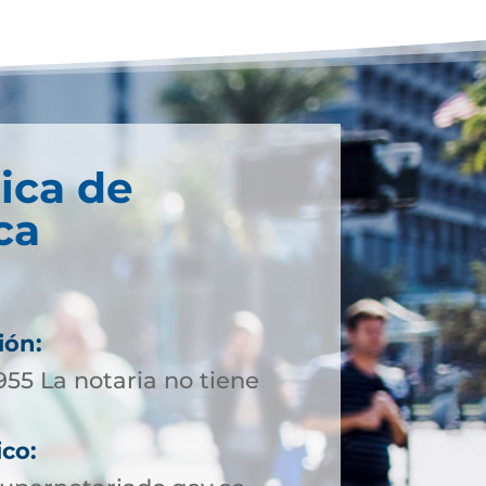
ica de
ca
ión:
955 La notaria no tiene
ico: