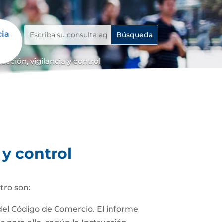
cia
cción, vigilancia y control
 y control
tro son:
 del Código de Comercio. El informe