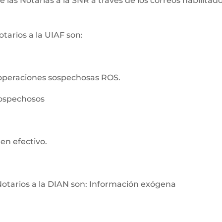
as Notarías a la SNR a través de los correos habilitados
tarios a la UIAF son:
operaciones sospechosas ROS.
sospechosos
en efectivo.
Notarios a la DIAN son: Información exógena