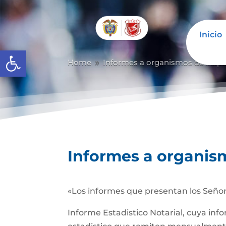
Inicio
Abrir barra de herramientas
Home
Informes a organismos de inspec
9
Informes a organism
«Los informes que presentan los Señor
Informe Estadistico Notarial, cuya inf