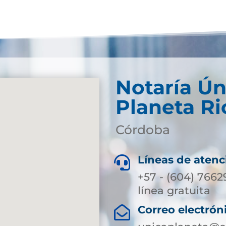
Notaría Ún
Planeta Ri
Córdoba
Líneas de atenc

+57 - (604) 7662
línea gratuita
Correo electrón
