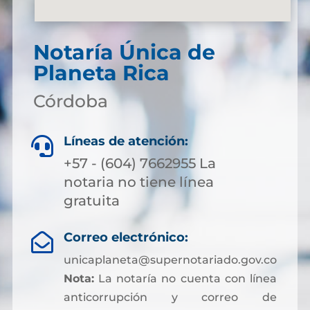
Notaría Única de
Planeta Rica
Córdoba
Líneas de atención:

+57 - (604) 7662955 La
notaria no tiene línea
gratuita
Correo electrónico:

unicaplaneta@supernotariado.gov.co
Nota:
La notaría no cuenta con línea
anticorrupción y correo de