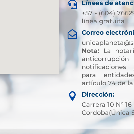
Líneas de atenc

+57 - (604) 7662
línea gratuita
Correo electrón

unicaplaneta@s
Nota:
La notarí
anticorrup
notificaciones 
para entidade
artículo 74 de la
Dirección:

Carrera 10 N° 16 
Cordoba(Única 