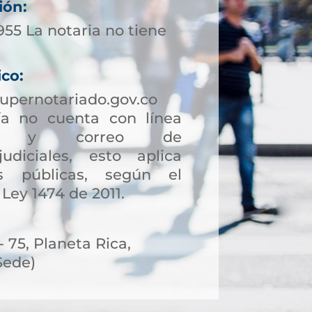
ión:
955 La notaria no tiene
ico:
upernotariado.gov.co
a no cuenta con línea
ción y correo de
judiciales, esto aplica
s públicas, según el
 Ley 1474 de 2011.
- 75, Planeta Rica,
Sede)