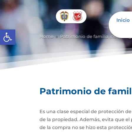
Inicio
Abrir barra de herramientas
Home
Patrimonio de familia inembarg
9
Patrimonio de fami
Es una clase especial de protección d
de la propiedad. Además, evita que el 
de la compra no se hizo esta protecc