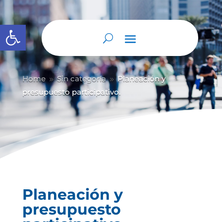
Abrir barra de herramientas
Home
Sin categoría
Planeación y
9
9
presupuesto participativo.
Planeación y
presupuesto