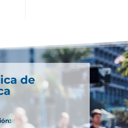
ica de
ca
ión: