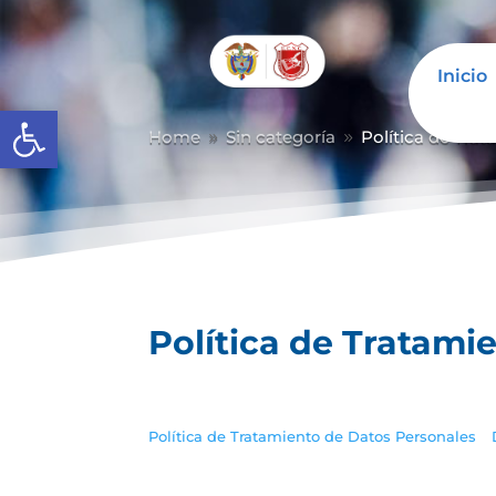
Inicio
Abrir barra de herramientas
Home
Sin categoría
Política de Tra
9
9
Política de Tratami
Política de Tratamiento de Datos Personales