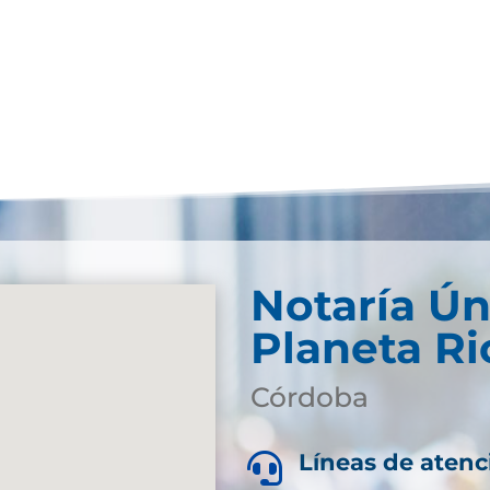
Notaría Ún
Planeta Ri
Córdoba
Líneas de atenc
