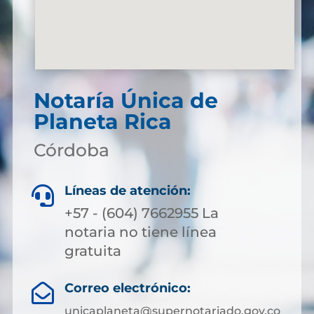
Notaría Única de
Planeta Rica
Córdoba
Líneas de atención:

+57 - (604) 7662955 La
notaria no tiene línea
gratuita
Correo electrónico:

unicaplaneta@supernotariado.gov.co