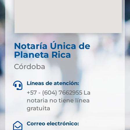
Notaría Única de
Planeta Rica
Córdoba
Líneas de atención:

+57 - (604) 7662955 La
notaria no tiene línea
gratuita
Correo electrónico:
