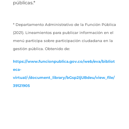
públicas.*
* Departamento Administrativo de la Función Pública
(2021). Lineamientos para publicar información en el
menú participa sobre participación ciudadana en la
gestión pública. Obtenido de:
https://www.funcionpublica.gov.co/web/eva/bibliot
eca-
virtual/-/document_library/bGsp2IjUBdeu/view_file/
39121905