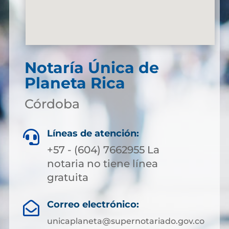
Notaría Única de
Planeta Rica
Córdoba
Líneas de atención:

+57 - (604) 7662955 La
notaria no tiene línea
gratuita
Correo electrónico:

unicaplaneta@supernotariado.gov.co