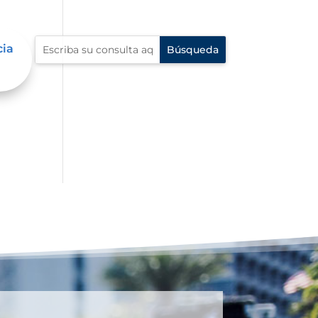
cia
al