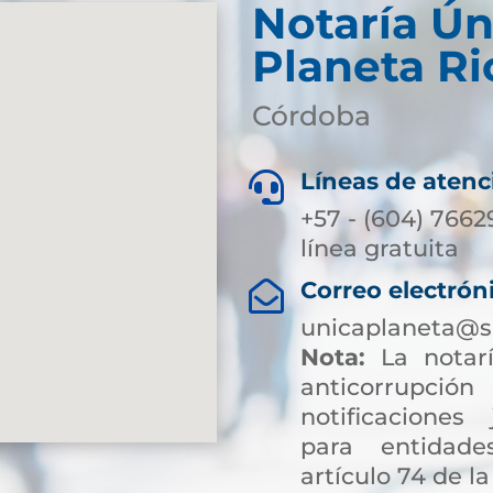
Notaría Ún
Planeta Ri
Córdoba
Líneas de atenc

+57 - (604) 7662
línea gratuita
Correo electrón

unicaplaneta@s
Nota:
La notarí
anticorrup
notificaciones 
para entidade
artículo 74 de la