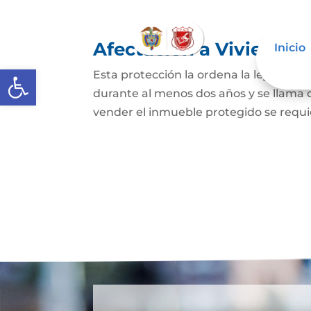
Afectación a Vivienda f
Inicio
Abrir barra de herramientas
Esta protección la ordena la ley sobre 
durante al menos dos años y se llama
vender el inmueble protegido se requie