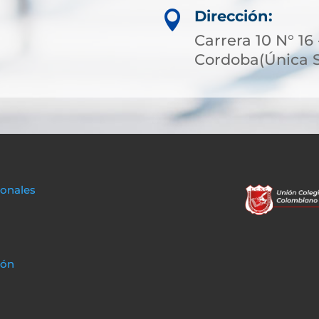
Dirección:

Carrera 10 N° 16 
Cordoba(Única 
sonales
ión