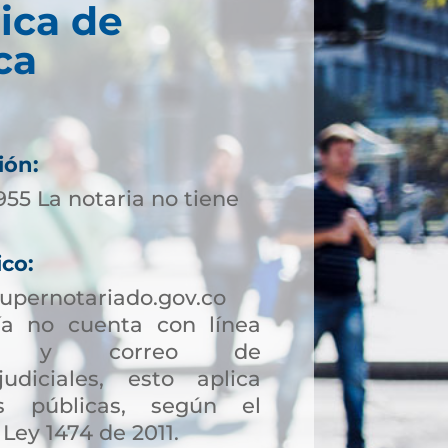
ica de
ca
ión:
955 La notaria no tiene
ico:
upernotariado.gov.co
a no cuenta con línea
ción y correo de
judiciales, esto aplica
s públicas, según el
 Ley 1474 de 2011.