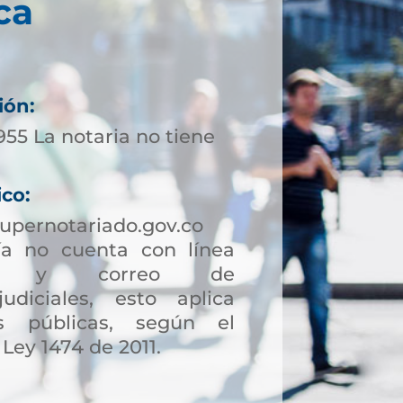
ca
ión:
955 La notaria no tiene
ico:
upernotariado.gov.co
a no cuenta con línea
ción y correo de
judiciales, esto aplica
s públicas, según el
 Ley 1474 de 2011.