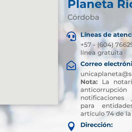
Planeta Ri
Córdoba
Líneas de atenc

+57 - (604) 7662
línea gratuita
Correo electrón

unicaplaneta@s
Nota:
La notarí
anticorrup
notificaciones 
para entidade
artículo 74 de la
Dirección:
