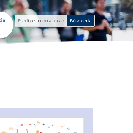
cia
tes