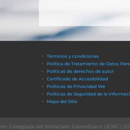
Términos y condiciones
Política de Tratamiento de Datos Per
Políticas de derechos de autor
Certificado de Accesibilidad
Políticas de Privacidad We
Políticas de Seguridad de la Informac
Mapa del Sitio
ón Colegiada del Notariado Colombiano UCNC | 20