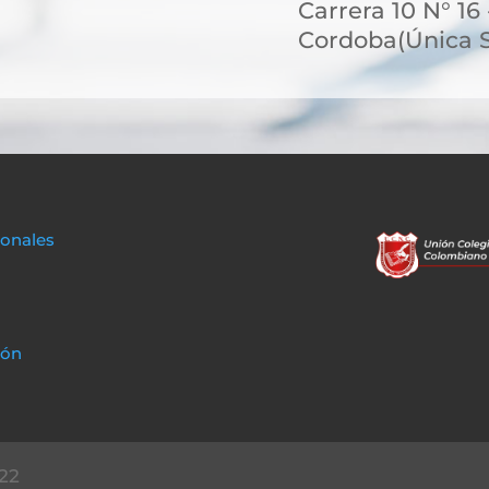
Carrera 10 N° 16 
Cordoba(Única 
sonales
ión
22