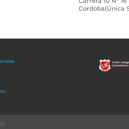
Carrera 10 N° 16 
Cordoba(Única 
sonales
ión
22