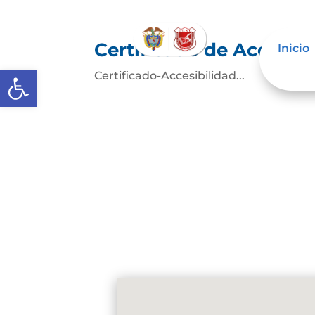
Certificado de Accesibi
Inicio
Abrir barra de herramientas
Certificado-Accesibilidad...