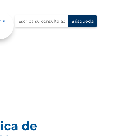
cia
ica de