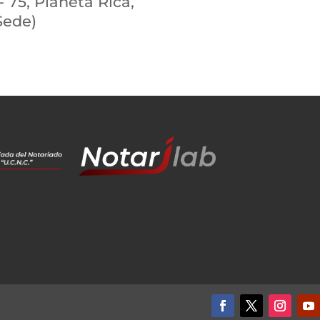
- 75, Planeta Rica,
Sede)