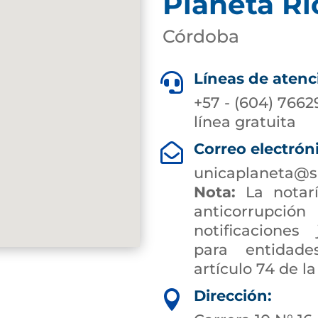
Planeta Ri
Córdoba
Líneas de atenc

+57 - (604) 7662
línea gratuita
Correo electrón

unicaplaneta@s
Nota:
La notarí
anticorrup
notificaciones 
para entidade
artículo 74 de la
Dirección:
