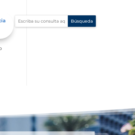
cia
o