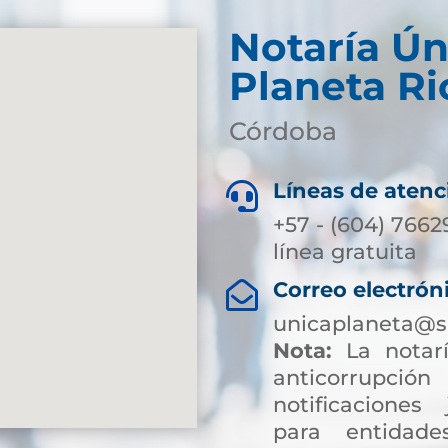
Notaría Ún
Planeta Ri
Córdoba
Líneas de atenc

+57 - (604) 7662
línea gratuita
Correo electrón

unicaplaneta@s
Nota:
La notarí
anticorrup
notificaciones 
para entidade