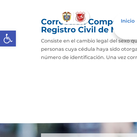
Corrección Componente
Inicio
Registro Civil de Naci
Abrir barra de herramientas
Consiste en el cambio legal del sexo qu
personas cuya cédula haya sido otorg
número de identificación. Una vez cor