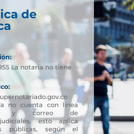
ica de
ca
ión:
955 La notaria no tiene
ico:
upernotariado.gov.co
a no cuenta con línea
ción y correo de
judiciales, esto aplica
s públicas, según el