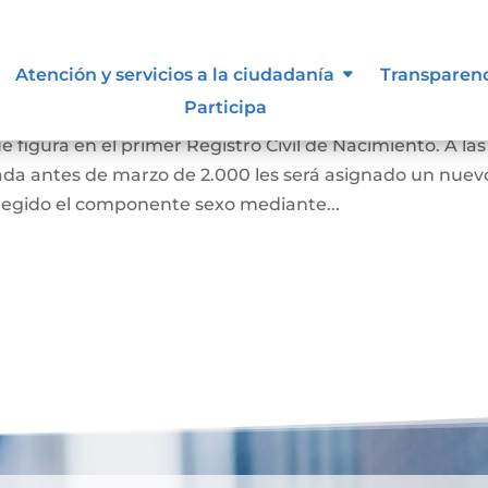
 de Identidad Sexual en el
Atención y servicios a la ciudadanía
Transparen
miento
Participa
e figura en el primer Registro Civil de Nacimiento. A las
ada antes de marzo de 2.000 les será asignado un nuev
regido el componente sexo mediante...